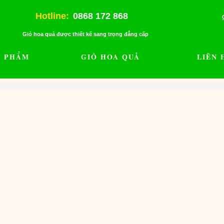
Hotline:
0868 172 868
Giỏ hoa quả được thiết kế sang trọng đẳng cấp
N PHẨM
GIỎ HOA QUẢ
LIÊN 