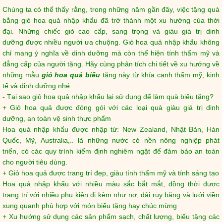
Chúng ta có thể thấy rằng, trong những năm gần đây, việc tặng quà
bằng giỏ hoa quả nhập khẩu đã trở thành một xu hướng của thời
đại. Những chiếc giỏ cao cấp, sang trọng và giàu giá trị dinh
dưỡng được nhiều người ưa chuộng. Giỏ hoa quả nhập khẩu không
chỉ mang ý nghĩa về dinh dưỡng mà còn thể hiện tính thẩm mỹ và
đẳng cấp của người tặng. Hãy cùng phân tích chi tiết về xu hướng về
những mẫu
giỏ hoa quả biếu
tặng này từ khía cạnh thẩm mỹ, kinh
tế và dinh dưỡng nhé.
- Tại sao giỏ hoa quả nhập khẩu lại sử dụng để làm quà biếu tặng?
+ Giỏ hoa quả được đóng gói với các loại quà giàu giá trị dinh
dưỡng, an toàn vệ sinh thực phẩm
Hoa quả nhập khẩu được nhập từ: New Zealand, Nhật Bản, Hàn
Quốc, Mỹ, Australia,.. là những nước có nền nông nghiệp phát
triển, có các quy trình kiểm định nghiêm ngặt để đảm bảo an toàn
cho người tiêu dùng.
+ Giỏ hoa quả được trang trí đẹp, giàu tính thẩm mỹ và tính sáng tạo
Hoa quả nhập khẩu với nhiều màu sắc bắt mắt, đồng thời được
trang trí với nhiều phụ kiện đi kèm như nơ, dải ruy băng và lưới viền
xung quanh phù hợp với món biếu tặng hay chúc mừng
+ Xu hướng sử dụng các sản phẩm sạch, chất lượng, biếu tặng các