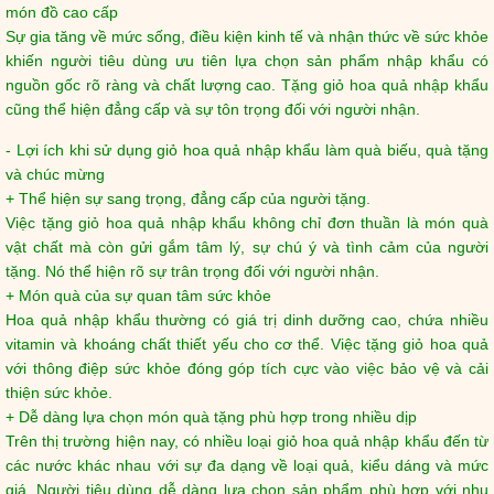
món đồ cao cấp
Sự gia tăng về mức sống, điều kiện kinh tế và nhận thức về sức khỏe
khiến người tiêu dùng ưu tiên lựa chọn sản phẩm nhập khẩu có
nguồn gốc rõ ràng và chất lượng cao. Tặng giỏ hoa quả nhập khẩu
cũng thể hiện đẳng cấp và sự tôn trọng đối với người nhận.
- Lợi ích khi sử dụng giỏ hoa quả nhập khẩu làm quà biếu, quà tặng
và chúc mừng
+ Thể hiện sự sang trọng, đẳng cấp của người tặng.
Việc tặng giỏ hoa quả nhập khẩu không chỉ đơn thuần là món quà
vật chất mà còn gửi gắm tâm lý, sự chú ý và tình cảm của người
tặng. Nó thể hiện rõ sự trân trọng đối với người nhận.
+ Món quà của sự quan tâm sức khỏe
Hoa quả nhập khẩu thường có giá trị dinh dưỡng cao, chứa nhiều
vitamin và khoáng chất thiết yếu cho cơ thể. Việc tặng giỏ hoa quả
với thông điệp sức khỏe đóng góp tích cực vào việc bảo vệ và cải
thiện sức khỏe.
+ Dễ dàng lựa chọn món quà tặng phù hợp trong nhiều dịp
Trên thị trường hiện nay, có nhiều loại giỏ hoa quả nhập khẩu đến từ
các nước khác nhau với sự đa dạng về loại quả, kiểu dáng và mức
giá. Người tiêu dùng dễ dàng lựa chọn sản phẩm phù hợp với nhu