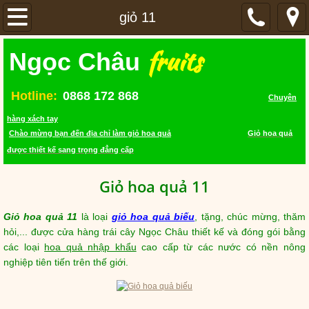
TRANG CHỦ
giỏ 11
fruits
SẢN PHẨM
Ngọc Châu
GIỎ HOA QUẢ
Hotline:
0868 172 868
Chuyên
hàng xách tay
LIÊN HỆ
Chào mừng bạn đến địa chỉ làm giỏ hoa quả
Giỏ hoa quả
được thiết kế sang trọng đẳng cấp
VIDEO
Giỏ hoa quả 11
Giỏ hoa quả 11
là loại
giỏ hoa quả biếu
, tặng, chúc mừng, thăm
hỏi,... được cửa hàng trái cây Ngọc Châu thiết kế và đóng gói bằng
các loại
hoa quả nhập khẩu
cao cấp từ các nước có nền nông
nghiệp tiên tiến trên thế giới.