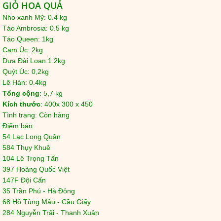
GIỎ HOA QUẢ
​Nho xanh Mỹ: 0.4 kg
Táo Ambrosia: 0.5 kg
Táo Queen: 1kg
Cam Úc: 2kg
Dưa Đài Loan:1.2kg
Quýt Úc: 0,2kg
Lê Hàn: 0.4kg
Tổng cộng
: 5,7 kg
Kích thước
: 400x 300 x 450
Tình trạng: Còn hàng
Điểm bán:
54 Lạc Long Quân
584 Thụy Khuê
104 Lê Trọng Tấn
397 Hoàng Quốc Việt
147F Đội Cấn
35 Trần Phú - Hà Đông
68 Hồ Tùng Mậu - Cầu Giấy
284 Nguyễn Trãi - Thanh Xuân