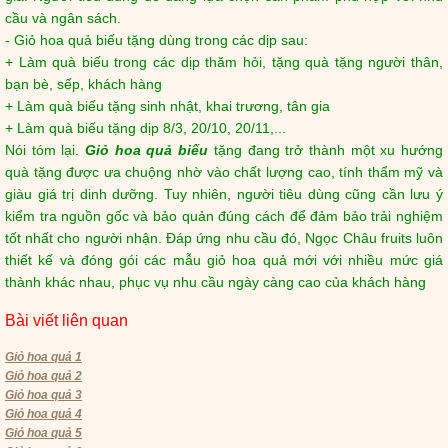
cầu và ngân sách.
- Giỏ hoa quả biếu tặng dùng trong các dịp sau:
+ Làm quà biếu trong các dịp thăm hỏi, tặng quà tặng người thân,
bạn bè, sếp, khách hàng
+ Làm quà biếu tặng sinh nhật, khai trương, tân gia
+ Làm quà biếu tặng dịp 8/3, 20/10, 20/11,...
Nói tóm lại.
Giỏ hoa quả biếu
tặng đang trở thành một xu hướng
quà tặng được ưa chuộng nhờ vào chất lượng cao, tính thẩm mỹ và
giàu giá trị dinh dưỡng. Tuy nhiên, người tiêu dùng cũng cần lưu ý
kiểm tra nguồn gốc và bảo quản đúng cách để đảm bảo trải nghiệm
tốt nhất cho người nhận. Đáp ứng nhu cầu đó, Ngọc Châu fruits luôn
thiết kế và đóng gói các mẫu giỏ hoa quả mới với nhiều mức giá
thành khác nhau, phục vụ nhu cầu ngày càng cao của khách hàng
Bài viết liên quan
Giỏ hoa quả 1
Giỏ hoa quả 2
Giỏ hoa quả 3
Giỏ hoa quả 4
Giỏ hoa quả 5