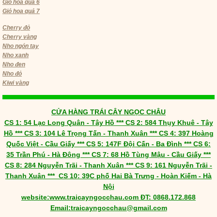
Giỏ hoa quả 6
Giỏ hoa quả 7
Cherry đỏ
Cherry vàng
Nho ngón tay
Nho xanh
Nho đen
Nho đỏ
Kiwi vàng
CỬA HÀNG TRÁI CÂY NGỌC CHÂU
CS 1: 54 Lạc Long Quân - Tây Hồ *** CS 2: 584 Thụy Khuê - Tây
Hồ *** CS 3: 104 Lê Trọng Tấn - Thanh Xuân *** CS 4: 397 Hoàng
Quốc Việt - Cầu Giấy *** CS 5: 147F Đội Cấn - Ba Đình *** CS 6:
35 Trần Phú - Hà Đông *** CS 7: 68 Hồ Tùng Mậu - Cầu Giấy ***
CS 8: 284 Nguyễn Trãi - Thanh Xuân *** CS 9: 161 Nguyễn Trãi -
Thanh Xuân *** CS 10: 39C phố Hai Bà Trưng - Hoàn Kiếm - Hà
Nội
​website:www.traicayngocchau.com ĐT: 0868.172.868
Email:traicayngocchau@gmail.com​​