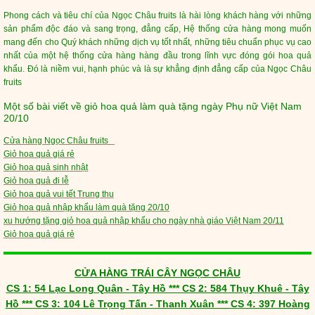
Phong cách và tiêu chí của Ngọc Châu fruits là hài lòng khách hàng với những
sản phẩm độc đáo và sang trọng, đẳng cấp, Hệ thống cửa hàng mong muốn
mang đến cho Quý khách những dịch vụ tốt nhất, những tiêu chuẩn phục vụ cao
nhất của một hệ thống cửa hàng hàng đầu trong lĩnh vực đóng gói hoa quả
khẩu. Đó là niềm vui, hạnh phúc và là sự khẳng định đẳng cấp của Ngọc Châu
fruits
Một số bài viết về giỏ hoa quả làm quà tặng ngày Phụ nữ Việt Nam
20/10
Cửa hàng Ngọc Châu fruits
Giỏ hoa quả giá rẻ
Giỏ hoa quả sinh nhật
Giỏ hoa quả đi lễ
Giỏ hoa quả vui tết Trung thu
Giỏ hoa quả nhập khẩu làm quà tặng 20/10
xu hướng tặng giỏ hoa quả nhập khẩu cho ngày nhà giáo Việt Nam 20/11
Giỏ hoa quả giá rẻ
CỬA HÀNG TRÁI CÂY NGỌC CHÂU
CS 1: 54 Lạc Long Quân - Tây Hồ *** CS 2: 584 Thụy Khuê - Tây
Hồ *** CS 3: 104 Lê Trọng Tấn - Thanh Xuân *** CS 4: 397 Hoàng