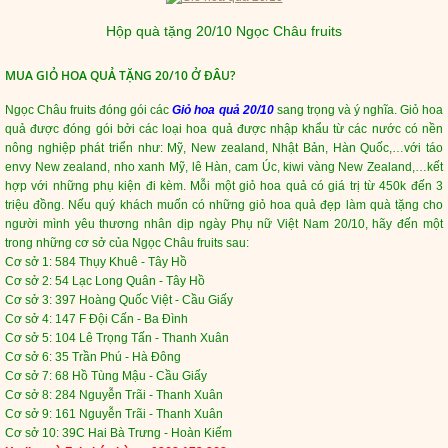
Hộp quà tặng 20/10 Ngọc Châu fruits
MUA GIỎ HOA QUẢ TẶNG 20/10 Ở ĐÂU?
Ngọc Châu fruits đóng gói các
Giỏ hoa quả 20/10
sang trọng và ý nghĩa. Giỏ hoa
quả được đóng gói bởi các loại hoa quả được nhập khẩu từ các nước có nền
nông nghiệp phát triển như: Mỹ, New zealand, Nhật Bản, Hàn Quốc,…với táo
envy New zealand, nho xanh Mỹ, lê Hàn, cam Úc, kiwi vàng New Zealand,…kết
hợp với những phụ kiện đi kèm. Mỗi một giỏ hoa quả có giá trị từ 450k đến 3
triệu đồng. Nếu quý khách muốn có những giỏ hoa quả đẹp làm quà tặng cho
người mình yêu thương nhân dịp ngày Phụ nữ Việt Nam 20/10, hãy đến một
trong những cơ sở của Ngọc Châu fruits sau:
Cơ sở 1: 584 Thụy Khuê - Tây Hồ
Cơ sở 2: 54 Lạc Long Quân - Tây Hồ
Cơ sở 3: 397 Hoàng Quốc Việt - Cầu Giấy
Cơ sở 4: 147 F Đội Cấn - Ba Đình
Cơ sở 5: 104 Lê Trọng Tấn - Thanh Xuân
Cơ sở 6: 35 Trần Phú - Hà Đông
Cơ sở 7: 68 Hồ Tùng Mậu - Cầu Giấy
Cơ sở 8: 284 Nguyễn Trãi - Thanh Xuân
Cơ sở 9: 161 Nguyễn Trãi - Thanh Xuân
Cơ sở 10: 39C Hai Bà Trưng - Hoàn Kiếm