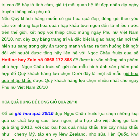
trị cao để bày tỏ tình cảm, giá trị mối quan hệ tốt đẹp nhân dịp ngày
truyền thống của phụ nữ.
Nếu Quý khách hàng muốn có giỏ hoa quả đẹp, đóng gói theo yêu
cầu với những loại hoa quả nhập khẩu tươi ngon đến từ nhiều nước
trên thế giới, kết hợp với thiệp chúc mừng ngày Phụ nữ Việt Nam
20/10, nơ, dây zuy băng trang trí và đặc biệt là giao hàng tận nơi thể
hiện sự sang trọng gây ấn tượng mạnh và tạo ra tình huống bất ngờ
đối với người được tặng hãy liên hệ với Ngọc Châu fruits qua số
Hotline hay Zalo số 0868 172 868
để được tư vấn những sản phẩm
phù hợp. Ngọc Châu fruis sẽ gửi các mẫu hình ảnh sản phẩm phù
hợp để Quý khách hàng lựa chọn Dưới đây là một số mẫu
giỏ hoa
quả nhập khẩu
được Quý khách hàng lựa chọn nhiều nhất cho ngày
Phụ nữ Việt Nam 20/10
HOA QUẢ DÙNG ĐỂ ĐÓNG GIỎ QUÀ 20/10
Để có
giỏ hoa quả 20/10
đẹp Ngọc Châu fruits lựa chọn những loại
quả có chất lượng cao, tươi ngon, phù hợp cho việt đóng gói làm
quà tặng 20/10. với các loại hoa quả nhâp khẩu, trái cây nhập khẩu
như: cherry Mỹ, táo en vy New Zealand, nho sữa Hàn Quốc, kiwi