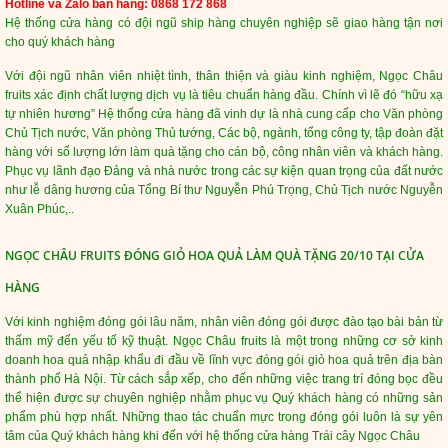
Hotline và Zalo bán hàng: 0868 172 868
Hệ thống cửa hàng có đội ngũ ship hàng chuyên nghiệp sẽ giao hàng tận nơi
cho quý khách hàng
Với đội ngũ nhân viên nhiệt tình, thân thiện và giàu kinh nghiệm, Ngọc Châu
fruits xác định chất lượng dịch vụ là tiêu chuẩn hàng đầu. Chính vì lẽ đó “hữu xạ
tự nhiên hương” Hệ thống cửa hàng đã vinh dự là nhà cung cấp cho Văn phòng
Chủ Tịch nước, Văn phòng Thủ tướng, Các bộ, ngành, tổng công ty, tập đoàn đặt
hàng với số lượng lớn làm quà tặng cho cán bộ, công nhân viên và khách hàng.
Phục vụ lãnh đạo Đảng và nhà nước trong các sự kiện quan trọng của đất nước
như lễ dâng hương của Tổng Bí thư Nguyễn Phú Trọng, Chủ Tịch nước Nguyễn
Xuân Phúc,..
NGỌC CHÂU FRUITS ĐÓNG GIỎ HOA QUẢ LÀM QUÀ TẶNG 20/10 TẠI CỬA
HÀNG
Với kinh nghiệm đóng gói lâu năm, nhân viên đóng gói được đào tạo bài bản từ
thẩm mỹ đến yếu tố kỹ thuật. Ngọc Châu fruits là một trong những cơ sở kinh
doanh hoa quả nhập khẩu đi đầu về lĩnh vực đóng gói giỏ hoa quả trên địa bàn
thành phố Hà Nội. Từ cách sắp xếp, cho đến những việc trang trí đóng bọc đều
thể hiện được sự chuyên nghiệp nhằm phục vụ Quý khách hàng có những sản
phẩm phù hợp nhất. Những thao tác chuẩn mực trong đóng gói luôn là sự yên
tâm của Quý khách hàng khi đến với hệ thống cửa hàng Trái cây Ngọc Châu