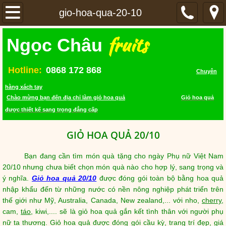
TRANG CHỦ
gio-hoa-qua-20-10
fruits
SẢN PHẨM
Ngọc Châu
GIỎ HOA QUẢ
Hotline:
0868 172 868
Chuyên
hàng xách tay
LIÊN HỆ
Chào mừng bạn đến địa chỉ làm giỏ hoa quả
Giỏ hoa quả
được thiết kế sang trọng đẳng cấp
VIDEO
GIỎ HOA QUẢ 20/10
Bạn đang cần tìm món quà tặng cho ngày Phụ nữ Việt Nam
20/10 nhưng chưa biết chọn món quà nào cho hợp lý, sang trọng và
ý nghĩa.
Giỏ hoa quả 20/10
được đóng gói toàn bộ bằng hoa quả
nhập khẩu đến từ những nước có nền nông nghiệp phát triển trên
thế giới như Mỹ, Australia, Canada, New zealand,... với nho,
cherry
,
cam,
táo
, kiwi,.... sẽ là giỏ hoa quả gắn kết tình thân với người phụ
nữ ta thương. Giỏ hoa quả được đóng gói cầu kỳ, trang trí đẹp, giá