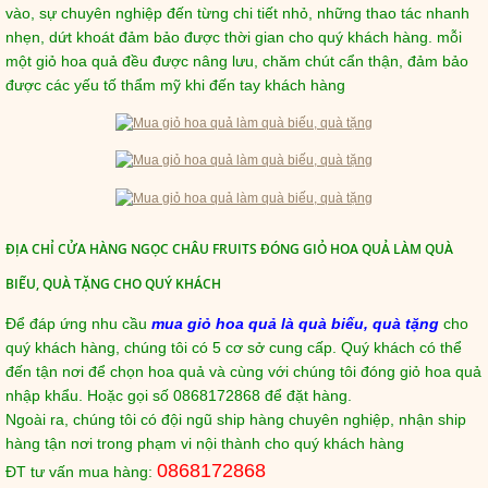
vào, sự chuyên nghiệp đến từng chi tiết nhỏ, những thao tác nhanh
nhẹn, dứt khoát đảm bảo được thời gian cho quý khách hàng. mỗi
một giỏ hoa quả đều được nâng lưu, chăm chút cẩn thận, đảm bảo
được các yếu tố thẩm mỹ khi đến tay khách hàng
ĐỊA CHỈ CỬA HÀNG NGỌC CHÂU FRUITS ĐÓNG GIỎ HOA QUẢ LÀM QUÀ
BIẾU, QUÀ TẶNG CHO QUÝ KHÁCH
Để đáp ứng nhu cầu
mua giỏ hoa quả là quà biếu, quà tặng
cho
quý khách hàng, chúng tôi có 5 cơ sở cung cấp. Quý khách có thể
đến tận nơi để chọn hoa quả và cùng với chúng tôi đóng giỏ hoa quả
nhập khẩu. Hoặc gọi số 0868172868 để đặt hàng.
Ngoài ra, chúng tôi có đội ngũ ship hàng chuyên nghiệp, nhận ship
hàng tận nơi trong phạm vi nội thành cho quý khách hàng
0868172868
ĐT tư vấn mua hàng: