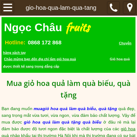
TRANG CHỦ
gio-hoa-qua-lam-qua-tang
fruits
SẢN PHẨM
Ngọc Châu
GIỎ HOA QUẢ
Hotline:
0868 172 868
Chuyên
hàng xách tay
LIÊN HỆ
Chào mừng bạn đến địa chỉ làm giỏ hoa quả
Giỏ hoa quả
được thiết kế sang trọng đẳng cấp
VIDEO
Mua giỏ hoa quả làm quà biếu, quà
tặng
Bạn đang muốn
mua
giỏ hoa quả làm quà biếu, quà tặng
quả đẹp,
sang trọng mắt vừa tươi, vừa ngon, vừa đảm bảo chất lượng. Vậy để
mua được
giỏ hoa quả làm quà tặng quà biếu
ở đâu rẻ mà lại
đảm bảo được độ tươi ngon đặc biệt là chất lượng của các
giỏ hoa
quả nhập khẩu
tại thị trường Hà Nội khi mà thị trường đang có sự bát