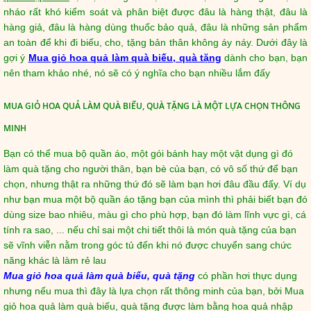
nháo rất khó kiểm soát và phân biệt được đâu là hàng thật, đâu là
hàng giả, đâu là hàng dùng thuốc bảo quả, đâu là những sản phẩm
an toàn để khi đi biếu, cho, tặng bản thân không áy náy. Dưới đây là
gợi ý
Mua giỏ hoa quả làm quà biếu, quà tặng
dành cho bạn, bạn
nên tham khảo nhé, nó sẽ có ý nghĩa cho bạn nhiều lắm đấy
MUA GIỎ HOA QUẢ LÀM QUÀ BIẾU, QUÀ TẶNG LÀ MỘT LỰA CHỌN THÔNG
MINH
Bạn có thể mua bộ quần áo, một gói bánh hay một vật dụng gì đó
làm quà tặng cho người thân, bạn bè của bạn, có vô số thứ để bạn
chọn, nhưng thật ra những thứ đó sẽ làm bạn hơi đâu đầu đấy. Ví dụ
như bạn mua một bộ quần áo tặng bạn của mình thì phải biết bạn đó
dùng size bao nhiêu, màu gì cho phù hợp, bạn đó làm lĩnh vực gì, cá
tính ra sao, ... nếu chỉ sai một chi tiết thôi là món quà tặng của bạn
sẽ vĩnh viễn nằm trong góc tủ đến khi nó được chuyển sang chức
năng khác là làm rẻ lau
Mua giỏ hoa quả làm quà biếu, quà tặng
có phần hơi thực dụng
nhưng nếu mua thì đây là lựa chọn rất thông minh của bạn, bởi Mua
giỏ hoa quả làm quà biếu, quà tặng được làm bằng hoa quả nhập