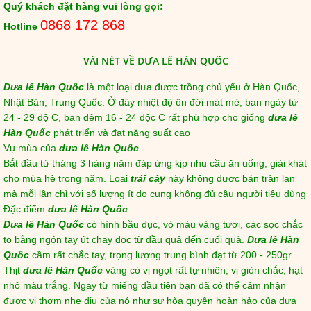
Quý khách đặt hàng vui lòng gọi:
0868 172 868
Hotline
VÀI NÉT VỀ DƯA LÊ HÀN QUỐC
Dưa lê Hàn Quốc
là một loại dưa được trồng chủ yếu ở Hàn Quốc,
Nhật Bản, Trung Quốc. Ở đây nhiệt độ ôn đới mát mẻ, ban ngày từ
24 - 29 độ C, ban đêm 16 - 24 độc C rất phù hợp cho giống
dưa lê
Hàn Quốc
phát triển và đạt năng suất cao
Vụ mùa của
dưa lê Hàn Quốc
Bắt đầu từ tháng 3 hàng năm đáp ứng kịp nhu cầu ăn uống, giải khát
cho mùa hè trong năm. Loại
trái cây
này không được bán tràn lan
mà mỗi lần chỉ với số lượng ít do cung không đủ cầu người tiêu dùng
Đặc điểm
dưa lê Hàn Quốc
Dưa lê Hàn Quốc
có hình bầu dục, vỏ màu vàng tươi, các sọc chắc
to bằng ngón tay út chạy dọc từ đầu quả đến cuối quả.
Dưa lê Hàn
Quốc
cầm rất chắc tay, trọng lượng trung bình đạt từ 200 - 250gr
Thịt
dưa lê Hàn Quốc
vàng có vị ngọt rất tự nhiên, vị giòn chắc, hạt
nhỏ màu trắng. Ngay từ miếng đầu tiên bạn đã có thể cảm nhận
được vị thơm nhẹ dịu của nó như sự hòa quyện hoàn hảo của dưa