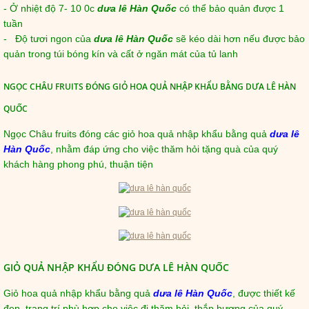
- Ở nhiệt độ 7- 10 0c
dưa lê Hàn Quốc
có thể bảo quản được 1
tuần
- Độ tươi ngon của
dưa lê Hàn Quốc
sẽ kéo dài hơn nếu được bảo
quản trong túi bóng kín và cất ở ngăn mát của tủ lanh
NGỌC CHÂU FRUITS ĐÓNG GIỎ HOA QUẢ NHẬP KHẨU BẰNG DƯA LÊ HÀN
QUỐC
Ngọc Châu fruits đóng các giỏ hoa quả nhập khẩu bằng quả
dưa lê
Hàn Quốc
, nhằm đáp ứng cho việc thăm hỏi tặng quà của quý
khách hàng phong phú, thuận tiện
GIỎ QUẢ NHẬP KHẨU ĐÓNG DƯA LÊ HÀN QUỐC
Giỏ hoa quả nhập khẩu bằng quả
dưa lê Hàn Quốc
, được thiết kế
đẹp, trang trí phù hợp cho việc đi thăm hỏi, thắp hương của quý