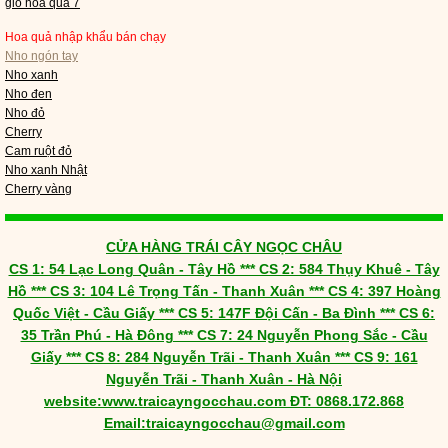
giỏ hoa quả 7
Hoa quả nhập khẩu bán chạy
Nho ngón tay
Nho xanh
Nho đen
Nho đỏ
Cherry
Cam ruột đỏ
Nho xanh Nhật
Cherry vàng
CỬA HÀNG TRÁI CÂY NGỌC CHÂU
CS 1: 54 Lạc Long Quân - Tây Hồ *** CS 2: 584 Thụy Khuê - Tây
Hồ *** CS 3: 104 Lê Trọng Tấn - Thanh Xuân *** CS 4: 397 Hoàng
Quốc Việt - Cầu Giấy *** CS 5: 147F Đội Cấn - Ba Đình *** CS 6:
35 Trần Phú - Hà Đông *** CS 7: 24 Nguyễn Phong Sắc - Cầu
Giấy *** CS 8: 284 Nguyễn Trãi - Thanh Xuân *** CS 9: 161
Nguyễn Trãi - Thanh Xuân - Hà Nội
​website:www.traicayngocchau.com ĐT: 0868.172.868
Email:traicayngocchau@gmail.com​