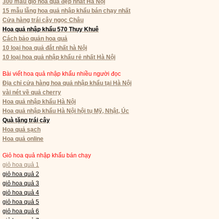
300 mẫu giỏ hoa quả đẹp nhất Hà Nội
15 mẫu lẵng hoa quả nhập khẩu bán chạy nhất
Cửa hàng trái cây ngọc Châu
Hoa quả nhập khẩu 570 Thụy Khuê
Cách bảo quản hoa quả
10 loại hoa quả đắt nhất hà Nội
10 loại hoa quả nhập khẩu rẻ nhất Hà Nội
Bài viết hoa quả nhập khẩu nhiều người đọc
Địa chỉ cửa hàng hoa quả nhập khẩu tại Hà Nội
vài nét về quả cherry
Hoa quả nhập khẩu Hà Nội
Hoa quả nhập khẩu Hà Nội hội tụ Mỹ, Nhật, Úc
Quà tặng trái cây
Hoa quả sạch
Hoa quả online
Giỏ hoa quả nhập khẩu bán chạy
giỏ hoa quả 1
giỏ hoa quả 2
giỏ hoa quả 3
giỏ hoa quả 4
giỏ hoa quả 5
giỏ hoa quả 6