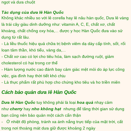
ngọt và dưa chuột
Tác dụng của dưa lê Hàn Quốc
Không khác nhiều so với lê corella hay lê nâu hàn quốc, Dưa lê vàng
là trái cây giàu dinh dưỡng như: vitamin A, C, E, chất xơ, chất
khoáng, chất chống oxy hóa,... được y học Hàn Quốc đưa vào sử
dụng từ rất lâu.
- Là liều thuốc hiệu quả chữa trị bệnh viêm dạ dày cấp tính, sốt, rối
loạn tâm thần, khó tiểu, vàng da,...
- Chất xơ cao có lợi cho tiêu hóa, làm sạch đường ruột, giảm
cholesterol có hại trong cơ thể
- Hàm lượng nước cao đánh bay cảm giác mệt mỏi do áp lực công
việc, gia đình hay thời tiết khó chịu
- Là thực phẩm rất phù hợp cho chứng kho tiêu và ho triền miên
Cách bảo quản dưa lê Hàn Quốc
Dưa lê Hàn Quốc
tuy không phải là loại
hoa quả
nhạy cảm
như
cherry
hay
nho không hạt
nhưng để tăng thời gian sử dụng
bạn cũng nên bảo quản một cách cẩn thận
- Ở nhiệt độ phòng, tránh xa ánh nắng trực tiếp của mặt trời, cất
trong nơi thoáng mát dưa giữ được khoảng 2 ngày