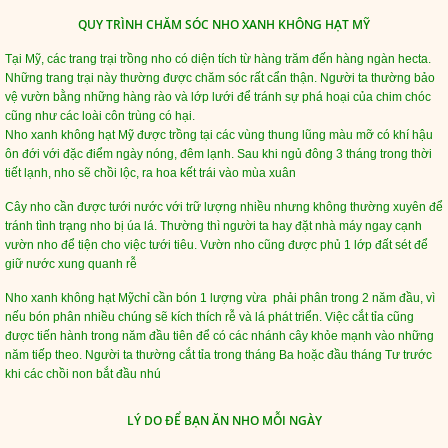
QUY TRÌNH CHĂM SÓC NHO XANH KHÔNG HẠT MỸ
Tại Mỹ, các trang trại trồng nho có diện tích từ hàng trăm đến hàng ngàn hecta.
Những trang trại này thường được chăm sóc rất cẩn thận. Người ta thường bảo
vệ vườn bằng những hàng rào và lớp lưới để tránh sự phá hoại của chim chóc
cũng như các loài côn trùng có hại.
Nho xanh không hạt Mỹ được trồng tại các vùng thung lũng màu mỡ có khí hậu
ôn đới với đặc điểm ngày nóng, đêm lạnh. Sau khi ngủ đông 3 tháng trong thời
tiết lạnh, nho sẽ chồi lộc, ra hoa kết trái vào mùa xuân
Cây nho cần được tưới nước với trữ lượng nhiều nhưng không thường xuyên để
tránh tình trạng nho bị úa lá. Thường thì người ta hay đặt nhà máy ngay cạnh
vườn nho để tiện cho việc tưới tiêu. Vườn nho cũng được phủ 1 lớp đất sét để
giữ nước xung quanh rễ
Nho xanh không hạt Mỹ
chỉ cần bón 1 lượng vừa phải phân trong 2 năm đầu, vì
nếu bón phân nhiều chúng sẽ kích thích rễ và lá phát triển. Việc cắt tỉa cũng
được tiến hành trong năm đầu tiên để có các nhánh cây khỏe mạnh vào những
năm tiếp theo. Người ta thường cắt tỉa trong tháng Ba hoặc đầu tháng Tư trước
khi các chồi non bắt đầu nhú
LÝ DO ĐỂ BẠN ĂN NHO MỖI NGÀY