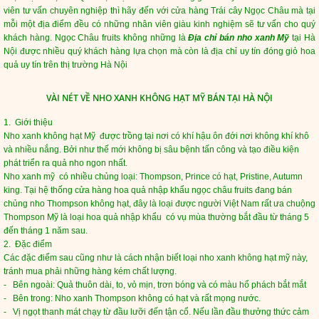
viên tư vấn chuyên nghiệp thì hãy đến với cửa hàng Trái cây Ngọc Châu mà tại
mỗi một địa điểm đều có những nhân viên giàu kinh nghiệm sẽ tư vấn cho quý
khách hàng. Ngọc Châu fruits không những là
Địa chỉ bán nho xanh Mỹ
tại Hà
Nội được nhiều quý khách hàng lựa chọn mà còn là địa chỉ uy tín đóng giỏ hoa
quả uy tín trên thị trường Hà Nội
VÀI NÉT VỀ NHO XANH KHÔNG HẠT MỸ BÁN TẠI HÀ NỘI
1. Giới thiệu
Nho xanh không hạt Mỹ được trồng tại nơi có khí hậu ôn đới nơi không khí khô
và nhiều nắng. Bởi như thế mới không bị sâu bệnh tấn công và tạo điều kiện
phát triển ra quả nho ngon nhất.
Nho xanh mỹ
có nhiều chủng loại: Thompson, Prince có hạt, Pristine, Autumn
king. Tại hệ thống cửa hàng hoa quả nhập khẩu ngọc châu fruits đang bán
chủng nho Thompson không hạt, đây là loại được người Việt Nam rất ưa chuộng
Thompson Mỹ là loại hoa quả nhập khẩu có vụ mùa thường bắt đầu từ tháng 5
đến tháng 1 năm sau.
2. Đặc điểm
Các đặc điểm sau cũng như là cách nhận biết loại nho xanh không hạt mỹ này,
tránh mua phải những hàng kém chất lượng.
- Bên ngoài: Quả thuôn dài, to, vỏ mịn, trơn bóng và có màu hổ phách bắt mắt
- Bên trong: Nho xanh Thompson không có hạt và rất mọng nước.
- Vị ngọt thanh mát chạy từ đầu lưỡi đến tận cổ. Nếu lần đầu thưởng thức cảm