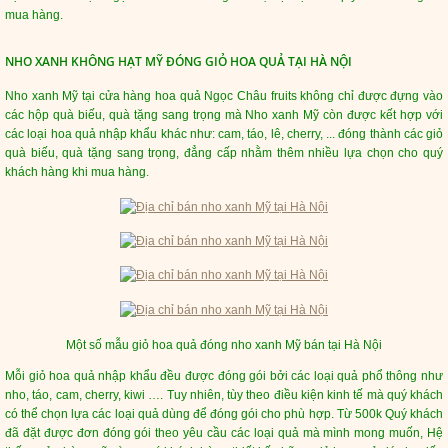
mua hàng.
NHO XANH KHÔNG HẠT MỸ ĐÓNG GIỎ HOA QUẢ TẠI HÀ NỘI
Nho xanh Mỹ tại cửa hàng hoa quả Ngọc Châu fruits không chỉ được đựng vào
các hộp quà biếu, quà tặng sang trọng mà Nho xanh Mỹ còn được kết hợp với
các loại hoa quả nhập khẩu khác như: cam, táo, lê, cherry, ... đóng thành các giỏ
quà biếu, quà tặng sang trọng, đẳng cấp nhằm thêm nhiều lựa chọn cho quý
khách hàng khi mua hàng.
Một số mẫu giỏ hoa quả đóng nho xanh Mỹ bán tại Hà Nội
Mỗi giỏ hoa quả nhập khẩu đều được đóng gói bởi các loại quả phổ thông như
nho, táo, cam, cherry, kiwi …. Tuy nhiên, tùy theo điều kiện kinh tế mà quý khách
có thể chọn lựa các loại quả dùng để đóng gói cho phù hợp. Từ 500k Quý khách
đã đặt được đơn đóng gói theo yêu cầu các loại quả mà mình mong muốn, Hệ