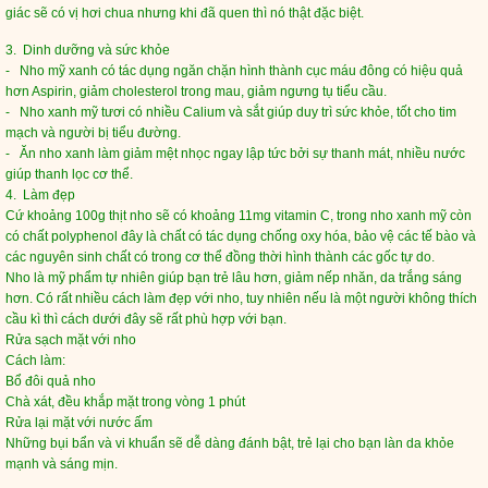
giác sẽ có vị hơi chua nhưng khi đã quen thì nó thật đặc biệt.
3. Dinh dưỡng và sức khỏe
-
Nho mỹ xanh
có tác dụng ngăn chặn hình thành cục máu đông có hiệu quả
hơn Aspirin, giảm cholesterol trong mau, giảm ngưng tụ tiểu cầu.
- Nho xanh mỹ tươi có nhiều Calium và sắt giúp duy trì sức khỏe, tốt cho tim
mạch và người bị tiểu đường.
- Ăn nho xanh làm giảm mệt nhọc ngay lập tức bởi sự thanh mát, nhiều nước
giúp thanh lọc cơ thể.
4. Làm đẹp
Cứ khoảng 100g thịt nho sẽ có khoảng 11mg vitamin C, trong nho xanh mỹ còn
có chất polyphenol đây là chất có tác dụng chống oxy hóa, bảo vệ các tế bào và
các nguyên sinh chất có trong cơ thể đồng thời hình thành các gốc tự do.
Nho là mỹ phẩm tự nhiên giúp bạn trẻ lâu hơn, giảm nếp nhăn, da trắng sáng
hơn. Có rất nhiều cách làm đẹp với nho, tuy nhiên nếu là một người không thích
cầu kì thì cách dưới đây sẽ rất phù hợp với bạn.
Rửa sạch mặt với nho
Cách làm:
Bổ đôi quả nho
Chà xát, đều khắp mặt trong vòng 1 phút
Rửa lại mặt với nước ấm
Những bụi bẩn và vi khuẩn sẽ dễ dàng đánh bật, trẻ lại cho bạn làn da khỏe
mạnh và sáng mịn.