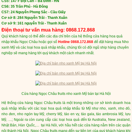
CS5: 147 F Đội Cấn – Ba Đình - HN
CS6: 35 Trần Phú - Hà Đông
CS7: 24 Nguyễn Phong Sắc - Cầu Giấy
​Cơ sở 8: 284 Nguyễn Trãi - Thanh Xuân
Cơ sở 9: 161 nguyễn Trãi - Thanh Xuân
Điện thoại tư vấn mua hàng: 0868.172.868
Quý khách hàng có thể đến các địa chỉ trên của hệ thống cửa hàng hoa quả
nhập khẩu Ngọc Châu hoặc gọi số
Hotline 0868.172.868
để đặt hàng mua Nho
xanh Mỹ và các loại hoa quả nhập khẩu, chúng tôi có đội ngũ ship hàng chuyên
nghiệp sẽ mang hàng tới quý khách một cách nhanh nhất.
Cửa hàng Ngọc Châu fruits nho xanh Mỹ bán tại Hà Nội
Hệ thống cửa hàng Ngọc Châu fruits là một trong những cơ sở kinh doanh hoa
quả nhập khẩu với các loại hoa quả nhập khẩu từ Mỹ như nho, xanh, nho đỏ,
nho đen, nho ngón tay Mỹ, cherry Mỹ, táo en vy, táo gala, táo ambrosia Mỹ, lựu
Mỹ, ....; Ngoài ra còn cung cấp các loại hoa quả đến từ Australia, New zealand,
Nhật Bản, Hàn Quốc,.... tại Hà Nôi, với hầu hết các cửa hàng nằm trên các quận
nội thành Hà Nội. Ngọc Châu fruits mang đến sự tiện lợi của quý khách hàng khi