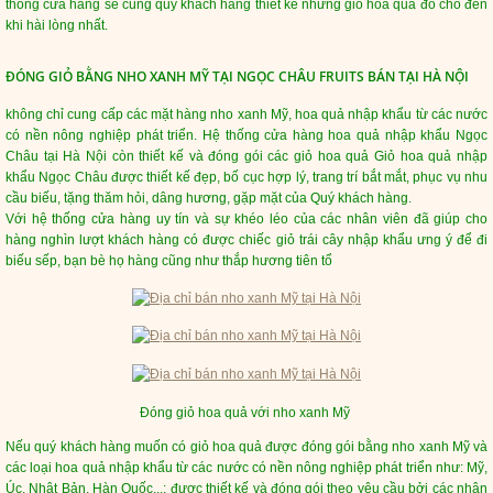
thống cửa hàng sẽ cùng quý khách hàng thiết kế những giỏ hoa quả đó cho đến
khi hài lòng nhất.
ĐÓNG GIỎ BẰNG NHO XANH MỸ TẠI NGỌC CHÂU FRUITS BÁN TẠI HÀ NỘI
không chỉ cung cấp các mặt hàng nho xanh Mỹ, hoa quả nhập khẩu từ các nước
có nền nông nghiệp phát triển. Hệ thống cửa hàng hoa quả nhập khẩu Ngọc
Châu tại Hà Nội còn thiết kế và đóng gói các giỏ hoa quả Giỏ hoa quả nhập
khẩu Ngọc Châu được thiết kế đẹp, bố cục hợp lý, trang trí bắt mắt, phục vụ nhu
cầu biếu, tặng thăm hỏi, dâng hương, gặp mặt của Quý khách hàng.
Với hệ thống cửa hàng uy tín và sự khéo léo của các nhân viên đã giúp cho
hàng nghìn lượt khách hàng có được chiếc giỏ trái cây nhập khẩu ưng ý để đi
biếu sếp, bạn bè họ hàng cũng như thắp hương tiên tổ
Đóng giỏ hoa quả với nho xanh Mỹ
Nếu quý khách hàng muốn có giỏ hoa quả được đóng gói bằng nho xanh Mỹ và
các loại hoa quả nhập khẩu từ các nước có nền nông nghiệp phát triển như: Mỹ,
Úc, Nhật Bản, Hàn Quốc...; được thiết kế và đóng gói theo yêu cầu bởi các nhân