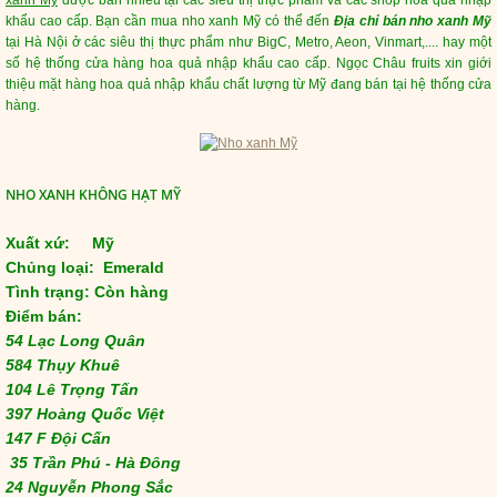
xanh Mỹ
được bán nhiều tại các siêu thị thực phẩm và các shop hoa quả nhập
khẩu cao cấp. Bạn cần mua nho xanh Mỹ có thể đến
Địa chỉ bán nho xanh Mỹ
tại Hà Nội ở các siêu thị thực phẩm như BigC, Metro, Aeon, Vinmart,.... hay một
số hệ thống cửa hàng hoa quả nhập khẩu cao cấp. Ngọc Châu fruits xin giới
thiệu mặt hàng hoa quả nhập khẩu chất lượng từ Mỹ đang bán tại hệ thống cửa
hàng.
NHO XANH KHÔNG HẠT MỸ
Xuất xứ: Mỹ
Chủng loại: Emerald
Tình trạng: Còn hàng
Điểm bán:
54 Lạc Long Quân
584 Thụy Khuê
104 Lê Trọng Tấn
397 Hoàng Quốc Việt
147 F Đội Cấn
35 Trần Phú - Hà Đông
24 Nguyễn Phong Sắc