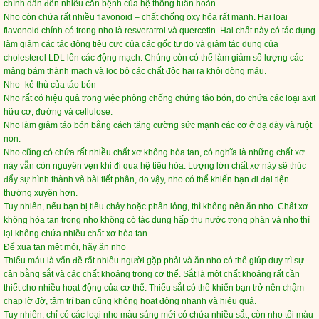
chính dẫn đến nhiều căn bệnh của hệ thống tuần hoàn.
Nho còn chứa rất nhiều flavonoid – chất chống oxy hóa rất mạnh. Hai loại
flavonoid chính có trong nho là resveratrol và quercetin. Hai chất này có tác dụng
làm giảm các tác động tiêu cực của các gốc tự do và giảm tác dụng của
cholesterol LDL lên các động mạch. Chúng còn có thể làm giảm số lượng các
mảng bám thành mạch và lọc bỏ các chất độc hại ra khỏi dòng máu.
Nho- kẻ thù của táo bón
Nho rất có hiệu quả trong việc phòng chống chứng táo bón, do chứa các loại axit
hữu cơ, đường và cellulose.
Nho làm giảm táo bón bằng cách tăng cường sức mạnh các cơ ở dạ dày và ruột
non.
Nho cũng có chứa rất nhiều chất xơ không hòa tan, có nghĩa là những chất xơ
này vẫn còn nguyên vẹn khi đi qua hệ tiêu hóa. Lượng lớn chất xơ này sẽ thúc
đẩy sự hình thành và bài tiết phân, do vậy, nho có thể khiến bạn đi đại tiện
thường xuyên hơn.
Tuy nhiên, nếu bạn bị tiêu chảy hoặc phân lỏng, thì không nên ăn nho. Chất xơ
không hòa tan trong nho không có tác dụng hấp thu nước trong phân và nho thì
lại không chứa nhiều chất xơ hòa tan.
Để xua tan mệt mỏi, hãy ăn nho
Thiếu máu là vấn đề rất nhiều người gặp phải và ăn nho có thể giúp duy trì sự
cân bằng sắt và các chất khoáng trong cơ thể. Sắt là một chất khoáng rất cần
thiết cho nhiều hoạt động của cơ thể. Thiếu sắt có thể khiến bạn trở nên chậm
chạp lờ đờ, tâm trí bạn cũng không hoạt động nhanh và hiệu quả.
Tuy nhiên, chỉ có các loại nho màu sáng mới có chứa nhiều sắt, còn nho tối màu