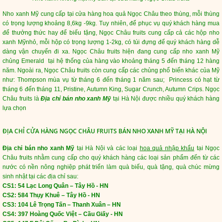
Nho xanh Mỹ cung cấp tại cửa hàng hoa quả Ngọc Châu theo thùng, mỗi thùng
có trọng lượng khoảng 8,6kg -9kg. Tuy nhiên, để phục vụ quý khách hàng mua
để thưởng thức hay để biếu tặng, Ngọc Châu fruits cung cấp cả các hộp
nho
xanh Mỹ
nhỏ, mỗi hộp có trọng lượng 1-2kg, có túi đựng để quý khách hàng dễ
dàng vận chuyển đi xa. Ngọc Châu fruits hiện đang cung cấp nho xanh Mỹ
chủng Emerald tại hệ thống của hàng vào khoảng tháng 5 đến tháng 12 hàng
năm. Ngoài ra, Ngọc Châu fruits còn cung cấp các chủng phổ biến khác của Mỹ
như: Thompson mùa vụ từ tháng 6 đến tháng 1 năm sau; Princess có hạt từ
tháng 6 đến tháng 11, Pristine, Autumn King, Sugar Crunch, Autumn Crips. Ngọc
Châu fruits là
Địa chỉ bán nho xanh Mỹ
tại Hà Nội được nhiều quý khách hàng
lựa chọn
ĐỊA CHỈ CỬA HÀNG NGỌC CHÂU FRUITS BÁN NHO XANH MỸ TẠI HÀ NỘI
Địa chỉ bán nho xanh Mỹ
tại Hà Nội và các loại
hoa quả nhập khẩu
tại Ngọc
Châu fruits nhằm cung cấp cho quý khách hàng các loại sản phẩm đến từ các
nước có nền nông nghiệp phát triển
làm quà biếu, quà tặng, quà chúc mừng
sinh nhật tại các địa chỉ sau:
CS1: 54 Lạc Long Quân – Tây Hồ - HN
CS2: 584 Thụy Khuê – Tây Hồ - HN
CS3: 104 Lê Trọng Tấn – Thanh Xuân – HN
CS4: 397 Hoàng Quốc Việt – Cầu Giấy - HN