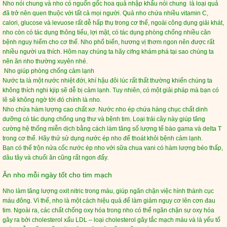
Nho nói chung và nho có nguốn gốc hoa quả nhập khẩu nói chung là loại quả
đã trở nên quen thuộc với tất cả mọi người. Quả nho chứa nhiều vitamin C,
calori, glucose và levuose rất dễ hấp thụ trong cơ thể, ngoài công dụng giải khát,
nho còn có tác dụng thông tiểu, lợi mật, có tác dụng phòng chống nhiều căn
bệnh nguy hiểm cho cơ thế. Nho phổ biến, hương vị thơm ngon nên được rất
nhiều người ưa thích. Hôm nay chúng ta hãy cifng khám phá tại sao chúng ta
nên ăn nho thường xuyên nhé.
Nho giúp phòng chống cảm lạnh
Nước ta là một nước nhiệt đới, khí hậu đôi lúc rất thất thường khiến chúng ta
không thích nghi kjip sẽ dễ bị cảm lạnh. Tuy nhiên, có một giải pháp mà bạn có
lẽ sẽ không ngờ tới đó chính là nho.
Nho chứa hàm lượng cao chất xơ. Nước nho ép chứa hàng chục chất dinh
dưỡng có tác dụng chống ung thư và bệnh tim. Loại trái cây này giúp tăng
cường hệ thống miễn dịch bằng cách làm tăng số lượng tế bào gama và delta T
trong cơ thể. Hãy thử sử dụng nước ép nho để thoát khỏi bệnh cảm lạnh.
Bạn có thể trộn nửa cốc nước ép nho với sữa chua vani có hàm lượng béo thấp,
dâu tây và chuối ăn cũng rất ngon đấy.
Ăn nho mỗi ngày tốt cho tim mạch
Nho làm tăng lượng oxit nitric trong máu, giúp ngăn chặn việc hình thành cục
máu đông. Vì thế, nho là một cách hiệu quả để làm giảm nguy cơ lên cơn đau
tim. Ngoài ra, các chất chống oxy hóa trong nho có thể ngăn chặn sự oxy hóa
gây ra bởi cholesterol xấu LDL – loại cholesterol gây tắc mạch máu và là yếu tố