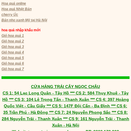
Hoa quả online
Hoa quả Nhật Bản
cherry Úc
Bán nho xanh Mỹ tại Hà Nội
hoa quả nhập khẩu mới
Giỏ hoa quả 1
Giỏ hoa quả 2
Giỏ hoa quả 3
Giỏ hoa quả 4
Giỏ hoa quả 5
Giỏ hoa quả 6
Giỏ hoa quả 7
CỬA HÀNG TRÁI CÂY NGỌC CHÂU
CS 1: 54 Lạc Long Quân - Tây Hồ *** CS 2: 584 Thụy Khuê - Tây
Hồ *** CS 3: 104 Lê Trọng Tấn - Thanh Xuân *** CS 4: 397 Hoàng
Quốc Việt - Cầu Giấy *** CS 5: 147F Đội Cấn - Ba Đình *** CS 6:
35 Trần Phú - Hà Đông *** CS 7: 24 Nguyễn Phong Sắc *** CS 8:
284 Nguyễn Trãi - Thanh Xuân *** CS 9: 161 Nguyễn Trãi - Thanh
Xuân - Hà Nội