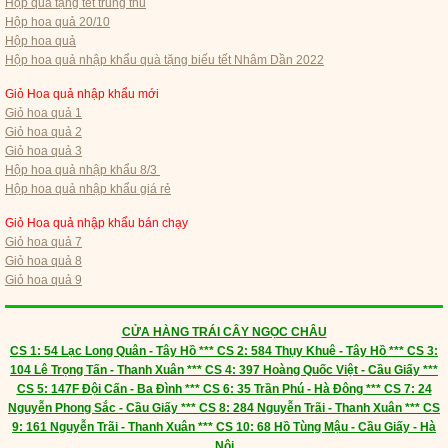
Hộp quà tặng tết trung thu
Hộp hoa quả 20/10
Hộp hoa quả
Hộp hoa quả nhập khẩu quà tặng biếu tết Nhâm Dần 2022
Giỏ Hoa quả nhập khẩu mới
Giỏ hoa quả 1
Giỏ hoa quả 2
Giỏ hoa quả 3
Hộp hoa quả nhập khẩu 8/3
Hộp hoa quả nhập khẩu giá rẻ
Giỏ Hoa quả nhập khẩu bán chạy
Giỏ hoa quả 7
Giỏ hoa quả 8
Giỏ hoa quả 9
CỬA HÀNG TRÁI CÂY NGỌC CHÂU
CS 1: 54 Lạc Long Quân - Tây Hồ *** CS 2: 584 Thụy Khuê - Tây Hồ *** CS 3:
104 Lê Trọng Tấn - Thanh Xuân *** CS 4: 397 Hoàng Quốc Việt - Cầu Giấy ***
CS 5: 147F Đội Cấn - Ba Đình *** CS 6: 35 Trần Phú - Hà Đông *** CS 7: 24
Nguyễn Phong Sắc - Cầu Giấy *** CS 8: 284 Nguyễn Trãi - Thanh Xuân *** CS
9: 161 Nguyễn Trãi - Thanh Xuân *** CS 10: 68 Hồ Tùng Mậu - Cầu Giấy - Hà
Nội