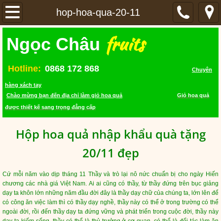
TRANG CHỦ
hop-hoa-qua-20-11
fruits
SẢN PHẨM
Ngọc Châu
GIỎ HOA QUẢ
Hotline:
0868 172 868
Chuyên
hàng xách tay
LIÊN HỆ
Chào mừng bạn đến địa chỉ làm giỏ hoa quả
Giỏ hoa quả
được thiết kế sang trọng đẳng cấp
VIDEO
Hộp hoa quả nhập khẩu quà tặng
20/11 đẹp
Cứ mỗi năm vào dịp tháng 11 Thầy và trò lại nô nức chuẩn bị cho ngày Hiến
chương các nhà giá Việt Nam. Ai ai cũng có thầy, từ thầy đứng trên bục giảng
dạy ta khôn lớn những năm đầu đời đây là thầy dạy chữ của chúng ta, lớn lên để
có công ăn việc làm thì có thầy dạy nghề, thầy này có thể ở trong trường có thể
ngoài đời, rồi đến thầy dạy ta đứng vững và phát triển trong cuộc đời, thầy này