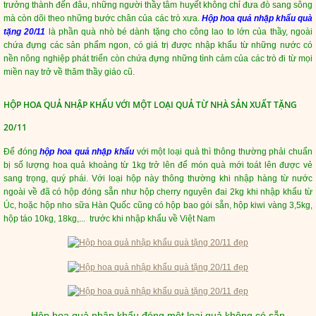
trưởng thành đến đâu, những người thầy tâm huyết không chỉ đưa đò sang sông
mà còn dõi theo những bước chân của các trò xưa.
Hộp hoa quả nhập khẩu quà
tặng 20/11
là phần quà nhò bé dành tặng cho công lao to lớn của thầy, ngoài
chứa đựng các sản phẩm ngon, có giá trị được nhập khẩu từ những nước có
nền nông nghiệp phát triển còn chứa đựng những tình cảm của các trò đi từ mọi
miền nay trở về thăm thầy giáo cũ.
HỘP HOA QUẢ NHẬP KHẨU VỚI MỘT LOẠI QUẢ TỪ NHÀ SẢN XUẤT TẶNG
20/11
Để đóng
hộp hoa quả nhập khẩu
với một loại quả thì thông thường phải chuẩn
bị số lượng hoa quả khoảng từ 1kg trở lên để món quà mới toát lên được vẻ
sang trọng, quý phái. Với loại hộp này thông thường khi nhập hàng từ nước
ngoài về đã có hộp đóng sẵn như hộp cherry nguyên đai 2kg khi nhập khẩu từ
Úc, hoặc hộp nho sữa Hàn Quốc cũng có hộp bao gói sẵn, hộp kiwi vàng 3,5kg,
hộp táo 10kg, 18kg,... trước khi nhập khẩu về Việt Nam
Hộp hoa quả nhập khẩu đóng một loại quả không có sẵn