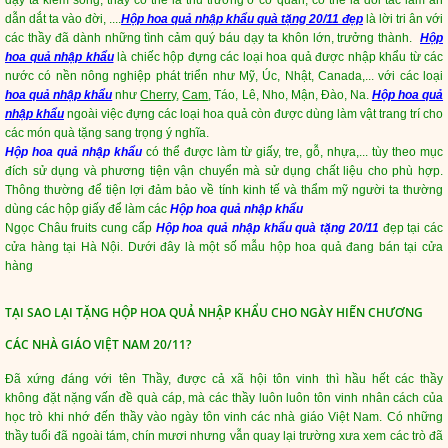
dạy ta kiếm sống, thầy có thể là thủ trưởng ở cơ quan, có thể là đối tác làm ăn
dẫn dắt ta vào đời, ....
Hộp hoa quả nhập khẩu quà tặng 20/11 đẹp
là lời tri ân với
các thầy đã dành những tình cảm quý báu dạy ta khôn lớn, trưởng thành.
Hộp
hoa quả nhập khẩu
là chiếc hộp đựng các loại hoa quả được nhập khẩu từ các
nước có nền nông nghiệp phát triển như Mỹ, Úc, Nhật, Canada,... với các loại
hoa quả nhập khẩu
như
Cherry
,
Cam
, Táo, Lê, Nho, Mận, Đào, Na.
Hộp hoa quả
nhập khẩu
ngoài việc đựng các loại hoa quả còn được dùng làm vật trang trí cho
các món quà tặng sang trọng ý nghĩa.
Hộp hoa quả nhập khẩu
có thể được làm từ giấy, tre, gỗ, nhựa,... tùy theo mục
đích sử dụng và phương tiện vận chuyển mà sử dụng chất liệu cho phù hợp.
Thông thường để tiện lợi đảm bảo về tính kinh tế và thẩm mỹ người ta thường
dùng các hộp giấy để làm các
Hộp hoa quả nhập khẩu
Ngọc Châu fruits cung cấp
Hộp hoa quả nhập khẩu quà tặng 20/11
đẹp tại các
cửa hàng tại Hà Nội. Dưới đây là một số mẫu hộp hoa quả đang bán tại cửa
hàng
TẠI SAO LẠI TẶNG HỘP HOA QUẢ NHẬP KHẨU CHO NGÀY HIẾN CHƯƠNG
CÁC NHÀ GIÁO VIỆT NAM 20/11?
Đã xứng đáng với tên Thầy, được cả xã hội tôn vinh thì hầu hết các thầy
không đặt nặng vấn đề quà cáp, mà các thầy luôn luôn tôn vinh nhân cách của
học trò khi nhớ đến thầy vào ngày tôn vinh các nhà giáo Việt Nam. Có những
thầy tuổi đã ngoài tám, chín mươi nhưng vẫn quay lại trường xưa xem các trò đã