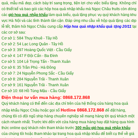
quả, mẫu mã đẹp, cách bày trí sang trọng, tiện lợi cho việc biếu tặng. Không chỉ
có thiết kế và bao gói các hộp hoa quả nhập khẩu mà Ngọc Châu fruits còn đóng
các
giỏ hoa quả nhập khẩu
làm quà biếu, quà tặng phục vụ quý khách hàng khu
vực Hà Nội và các tỉnh thành lân cận. Đáp ứng nhu cầu về hộp quà tặng các dịp
lễ tết, thăm hỏi Ngọc Châu cung cấp
Hộp hoa quả nhập khẩu quà tặng 20/11
tại
các cơ sở sau:
Cơ sở 1: 584 Thụy Khuê - Tây Hồ
Cơ sở 2: 54 Lạc Long Quân - Tây Hồ
Cơ sở 3: 397 Hoàng Quốc Việt - Cầu Giấy
Cơ sở 4: 147 F Đội Cấn - Ba Đình
Cơ sở 5: 104 Lê Trọng Tấn - Thanh Xuân
Cơ sở 6: 35 Trần Phú - Hà Đông
Cơ sở 7: 24 Nguyễn Phong Sắc - Cầu Giấy
Cơ sở 8: 284 Nguyễn Trãi - Thanh Xuân
Cơ sở 9: 161 Nguyễn Trãi - Thanh Xuân
Cơ sở 10: 68 Hồ Tùng Mậu - Cầu Giấy
Điện thoại tư vấn mua hàng: 0868.172.868
Quý khách hàng có thể đến các địa chỉ trên của hệ thống cửa hàng hoa quả
Hotline 0868.172.868
nhập khẩu Ngọc Châu hoặc gọi số
để đặt hàng,
chúng tôi có đội ngũ ship hàng chuyên nghiệp sẽ mang hàng tới quý khách một
cách nhanh nhất. Trước khi đến với cửa hàng mua hàng hay đặt hàng qua hình
thức online quý khách nên tham khảo trước
300 mẫu giỏ hoa quả nhập khẩu
của chúng tôi hoặc tham khảo tại trang hoa quả nhập khẩu để biết cụ thể về giá