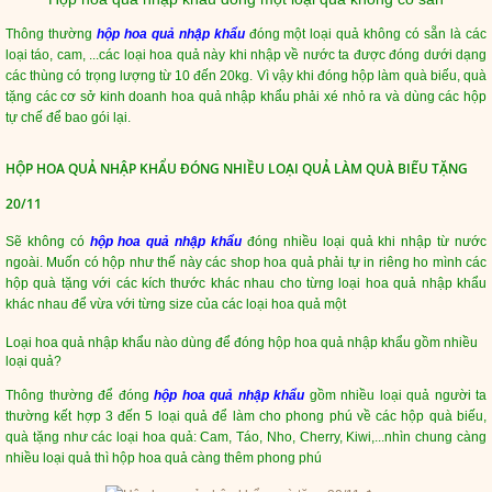
Thông thường
hộp hoa quả nhập khẩu
đóng một loại quả không có sẵn là các
loại táo, cam, ...các loại hoa quả này khi nhập về nước ta được đóng dưới dạng
các thùng có trọng lượng từ 10 đến 20kg. Vì vậy khi đóng hộp làm quà biếu, quà
tặng các cơ sở kinh doanh hoa quả nhập khẩu phải xé nhỏ ra và dùng các hộp
tự chế để bao gói lại.
HỘP HOA QUẢ NHẬP KHẨU ĐÓNG NHIỀU LOẠI QUẢ LÀM QUÀ BIẾU TẶNG
20/11
Sẽ không có
hộp hoa quả nhập khẩu
đóng nhiều loại quả khi nhập từ nước
ngoài. Muốn có hộp như thế này các shop hoa quả phải tự in riêng ho mình các
hộp quà tặng với các kích thước khác nhau cho từng loại hoa quả nhập khẩu
khác nhau để vừa với từng size của các loại hoa quả một
Loại hoa quả nhập khẩu nào dùng để đóng hộp hoa quả nhập khẩu gồm nhiều
loại quả?
Thông thường để đóng
hộp hoa quả nhập khẩu
gồm nhiều loại quả người ta
thường kết hợp 3 đến 5 loại quả để làm cho phong phú về các hộp quà biếu,
quà tặng như các loại hoa quả: Cam, Táo, Nho, Cherry, Kiwi,...nhìn chung càng
nhiều loại quả thì hộp hoa quả càng thêm phong phú