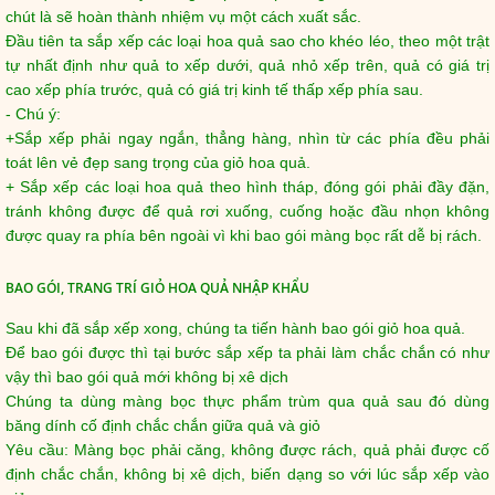
chút là sẽ hoàn thành nhiệm vụ một cách xuất sắc.
Đầu tiên ta sắp xếp các loại hoa quả sao cho khéo léo, theo một trật
tự nhất định như quả to xếp dưới, quả nhỏ xếp trên, quả có giá trị
cao xếp phía trước, quả có giá trị kinh tế thấp xếp phía sau.
- Chú ý:
+Sắp xếp phải ngay ngắn, thẳng hàng, nhìn từ các phía đều phải
toát lên vẻ đẹp sang trọng của giỏ hoa quả.
+ Sắp xếp các loại hoa quả theo hình tháp, đóng gói phải đầy đặn,
tránh không được để quả rơi xuống, cuống hoặc đầu nhọn không
được quay ra phía bên ngoài vì khi bao gói màng bọc rất dễ bị rách.
BAO GÓI, TRANG TRÍ GIỎ HOA QUẢ NHẬP KHẨU
Sau khi đã sắp xếp xong, chúng ta tiến hành bao gói giỏ hoa quả.
Để bao gói được thì tại bước sắp xếp ta phải làm chắc chắn có như
vậy thì bao gói quả mới không bị xê dịch
Chúng ta dùng màng bọc thực phẩm trùm qua quả sau đó dùng
băng dính cố định chắc chắn giữa quả và giỏ
Yêu cầu: Màng bọc phải căng, không được rách, quả phải được cố
định chắc chắn, không bị xê dịch, biến dạng so với lúc sắp xếp vào