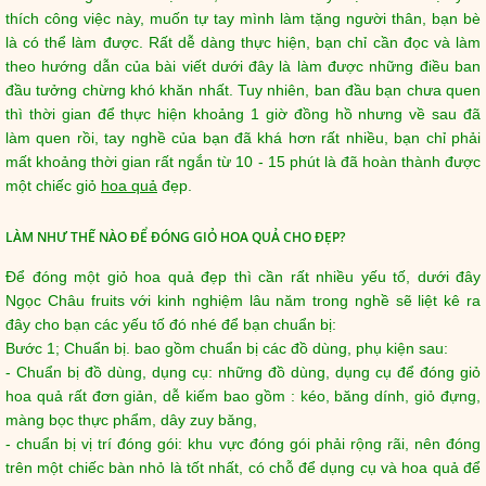
thích công việc này, muốn tự tay mình làm tặng người thân, bạn bè
là có thể làm được. Rất dễ dàng thực hiện, bạn chỉ cần đọc và làm
theo hướng dẫn của bài viết dưới đây là làm được những điều ban
đầu tưởng chừng khó khăn nhất. Tuy nhiên, ban đầu bạn chưa quen
thì thời gian để thực hiện khoảng 1 giờ đồng hồ nhưng về sau đã
làm quen rồi, tay nghề của bạn đã khá hơn rất nhiều, bạn chỉ phải
mất khoảng thời gian rất ngắn từ 10 - 15 phút là đã hoàn thành được
một chiếc giỏ
hoa quả
đẹp.
LÀM NHƯ THẾ NÀO ĐỂ ĐÓNG GIỎ HOA QUẢ CHO ĐẸP?
Để đóng một giỏ hoa quả đẹp thì cần rất nhiều yếu tố, dưới đây
Ngọc Châu fruits với kinh nghiệm lâu năm trong nghề sẽ liệt kê ra
đây cho bạn các yếu tố đó nhé để bạn chuẩn bị:
Bước 1; Chuẩn bị. bao gồm chuẩn bị các đồ dùng, phụ kiện sau:
- Chuẩn bị đồ dùng, dụng cụ: những đồ dùng, dụng cụ để đóng giỏ
hoa quả rất đơn giản, dễ kiếm bao gồm : kéo, băng dính, giỏ đựng,
màng bọc thực phẩm, dây zuy băng,
- chuẩn bị vị trí đóng gói: khu vực đóng gói phải rộng rãi, nên đóng
trên một chiếc bàn nhỏ là tốt nhất, có chỗ để dụng cụ và hoa quả để