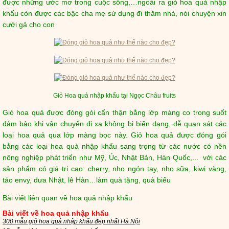
được những ước mơ trong cuộc sống,…ngoài ra giỏ hoa quả nhập
khẩu còn được các bậc cha mẹ sử dụng đi thăm nhà, nói chuyện xin
cưới gả cho con
Giỏ Hoa quả nhập khẩu tại Ngọc Châu fruits
Giỏ hoa quả được đóng gói cẩn thận bằng lớp màng co trong suốt
đảm bảo khi vận chuyển đi xa không bị biến dạng, dễ quan sát các
loại hoa quả qua lớp màng bọc này. Giỏ hoa quả được đóng gói
bằng các loại hoa quả nhập khẩu sang trọng từ các nước có nền
nông nghiệp phát triển như Mỹ, Úc, Nhật Bản, Hàn Quốc,... với các
sản phẩm có giá trị cao: cherry, nho ngón tay, nho sữa, kiwi vàng,
táo envy, dưa Nhật, lê Hàn…làm quà tặng, quà biếu
Bài viết liên quan về hoa quả nhập khẩu
Bài viết về hoa quả nhập khẩu
300 mẫu giỏ hoa quả nhập khẩu đẹp nhất Hà Nội