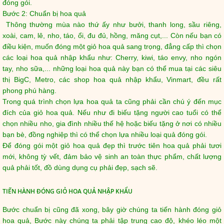
đóng gói.
Bước 2: Chuẩn bị hoa quả
Thông thường mùa nào thứ ấy như bưởi, thanh long, sầu riêng,
xoài, cam, lê, nho, táo, ổi, đu đủ, hồng, măng cụt,... Còn nếu bạn có
điều kiện, muốn đóng một giỏ hoa quả sang trọng, đẳng cấp thì chọn
các loại hoa quả nhập khẩu như: Cherry, kiwi, táo envy, nho ngón
tay, nho sữa,... những loại hoa quả này bạn có thể mua tại các siêu
thị BigC, Metro, các shop hoa quả nhập khẩu, Vinmart, đều rất
phong phú hàng.
Trong quá trình chọn lựa hoa quả ta cũng phải cần chú ý đến mục
đích của giỏ hoa quả. Nếu như đi biếu tặng người cao tuổi có thể
chọn nhiều nho, gia đình nhiều thế hệ hoặc biếu tặng ở nơi có nhiều
bạn bè, đồng nghiệp thì có thể chọn lựa nhiều loại quả đóng gói.
Để đóng gói một giỏ hoa quả đẹp thì trước tiên hoa quả phải tươi
mới, không tỳ vết, đảm bảo vệ sinh an toàn thực phẩm, chất lượng
quả phải tốt, đồ dùng dụng cụ phải đẹp, sạch sẽ.
TIẾN HÀNH ĐÓNG GIỎ HOA QUẢ NHẬP KHẨU
Bước chuẩn bị cũng đã xong, bây giờ chúng ta tiến hành đóng giỏ
hoa quả, Bước này chúng ta phải tập trung cao độ, khéo léo một