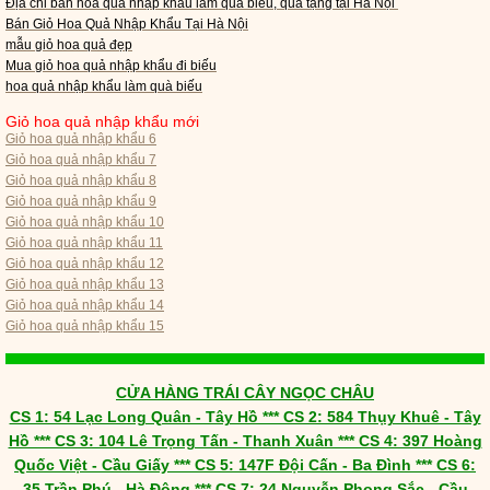
Địa chỉ bán hoa quả nhập khẩu làm quà biếu, quà tặng tại Hà Nội
Bán Giỏ Hoa Quả Nhập Khẩu Tại Hà Nội
mẫu giỏ hoa quả đẹp
Mua giỏ hoa quả nhập khẩu đi biếu
hoa quả nhập khẩu làm quà biếu
Giỏ hoa quả nhập khẩu mới
Giỏ hoa quả nhập khẩu 6
Giỏ hoa quả nhập khẩu 7
Giỏ hoa quả nhập khẩu 8
Giỏ hoa quả nhập khẩu 9
Giỏ hoa quả nhập khẩu 10
Giỏ hoa quả nhập khẩu 11
Giỏ hoa quả nhập khẩu 12
Giỏ hoa quả nhập khẩu 13
Giỏ hoa quả nhập khẩu 14
Giỏ hoa quả nhập khẩu 15
CỬA HÀNG TRÁI CÂY NGỌC CHÂU
CS 1: 54 Lạc Long Quân - Tây Hồ *** CS 2: 584 Thụy Khuê - Tây
Hồ *** CS 3: 104 Lê Trọng Tấn - Thanh Xuân *** CS 4: 397 Hoàng
Quốc Việt - Cầu Giấy *** CS 5: 147F Đội Cấn - Ba Đình *** CS 6:
35 Trần Phú - Hà Đông *** CS 7: 24 Nguyễn Phong Sắc - Cầu