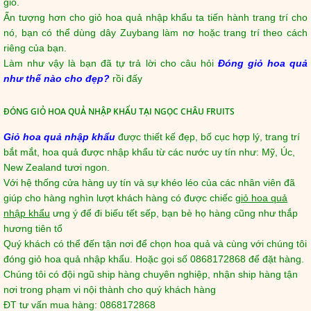
giỏ.
Ấn tượng hơn cho giỏ hoa quả nhập khẩu ta tiến hành trang trí cho
nó, bạn có thể dùng dây Zuybang làm nơ hoặc trang trí theo cách
riêng của bạn.
Làm như vậy là bạn đã tự trả lời cho câu hỏi
Đóng giỏ hoa quả
như thế nào cho đẹp?
rồi đấy
ĐÓNG GIỎ HOA QUẢ NHẬP KHẨU TẠI NGỌC CHÂU FRUITS
Giỏ hoa quả nhập khẩu
được thiết kế đẹp, bố cục hợp lý, trang trí
bắt mắt, hoa quả được nhập khẩu từ các nước uy tín như: Mỹ, Úc,
New Zealand tươi ngon.
Với hệ thống cửa hàng uy tín và sự khéo léo của các nhân viên đã
giúp cho hàng nghìn lượt khách hàng có được chiếc
giỏ hoa quả
nhập khẩu
ưng ý để đi biếu tết sếp, bạn bè họ hàng cũng như thắp
hương tiên tổ
Quý khách có thể đến tận nơi để chọn hoa quả và cùng với chúng tôi
đóng giỏ hoa quả nhập khẩu. Hoặc gọi số 0868172868 để đặt hàng.
Chúng tôi có đội ngũ ship hàng chuyên nghiệp, nhận ship hàng tận
nơi trong phạm vi nội thành cho quý khách hàng
ĐT tư vấn mua hàng: 0868172868